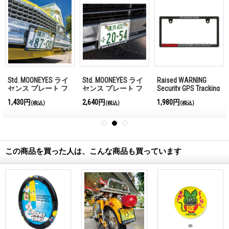
Std. MOONEYES ライ
Std. MOONEYES ライ
Raised WARNING
センス プレート フ
センス プレート フ
Security GPS Tracking
レーム ブラック
レーム クローム
System ライセンス
1,430円
2,640円
1,980円
(税込)
(税込)
(税込)
【MG058】
【MG058】
プレート フレーム
この商品を買った人は、こんな商品も買っています