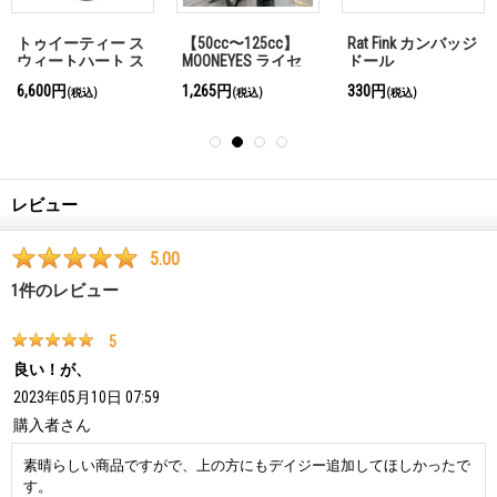
トゥイーティー ス
【50cc〜125cc】
Rat Fink カンバッジ
ウィートハート ス
MOONEYES ライセ
ドール
テアリング ホイー
ンス プレート フレ
6,600円
1,265円
330円
(税込)
(税込)
(税込)
ル カバー
ーム for スモール
モーターサイクル
ブラック
レビュー
5.00
1
件のレビュー
5
良い！が、
2023年05月10日 07:59
購入者
さん
素晴らしい商品ですがで、上の方にもデイジー追加してほしかったで
す。