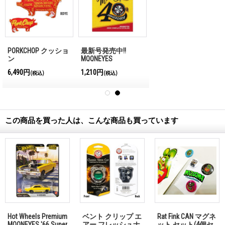
PORKCHOP クッショ
最新号発売中!!
ン
MQQNEYES
International
6,490円
1,210円
(税込)
(税込)
Magazine No.28 2026
この商品を買った人は、こんな商品も買っています
Hot Wheels Premium
ベント クリップ エ
Rat Fink CAN マグネ
MOONEYES '66 Super
アー フレッシュナ
ット セット(4個セ