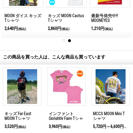
MOON ダイス キッズ
キッズ MOON Cactus
最新号発売中!!
Tシャツ
Tシャツ
MQQNEYES
International
2,640円
2,860円
1,210円
(税込)
(税込)
(税込)
Magazine No.28 2026
この商品を買った人は、こんな商品も買っています
キッズ Far East
インファント
MCCS MOON Mini T
MOON Tシャツ
Sprightly Fairy Tシャ
シャツ
ツ
3,520円
3,960円
5,720円～6,600円
(税込)
(税込)
(税込)