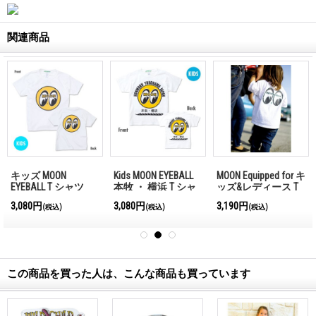
関連商品
キッズ MOON
Kids MOON EYEBALL
MOON Equipped for キ
EYEBALL T シャツ
本牧 ・ 横浜 T シャ
ッズ&レディース T
ツ
シャツ
3,080円
3,080円
3,190円
(税込)
(税込)
(税込)
この商品を買った人は、こんな商品も買っています