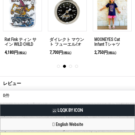
Rat Fink ティン サ
ダイレクト マウン
MOONEYES Cat
イン WILD CHILD
ト フューエル/オ
Infant Tシャツ
イル プレッシャー
4,180円
7,700円
2,750円
(税込)
(税込)
(税込)
ゲージ(0-100psi)
レビュー
0
件
LQQK BY ICON
English Website