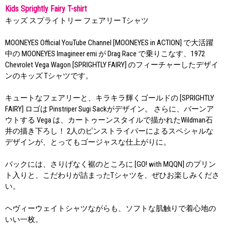
Kids Sprightly Fairy T-shirt
キッズ スプライトリー フェアリー Tシャツ
MOONEYES Official YouTube Channel [MOONEYES in ACTION] で大活躍
中の MOONEYES Imagineer emi が Drag Race で乗りこなす、1972
Chevrolet Vega Wagon [SPRIGHTLY FAIRY] のフィーチャーしたデザイ
ンのキッズ Tシャツです。
キュートなフェアリーと、キラキラ輝くゴールドの [SPRIGHTLY
FAIRY] ロゴは Pinstriper Sugi Sackがデザイン。 さらに、バーンア
ウトする Vega は、カートゥーンスタイルで描かれたWildman石
井の描き下ろし！ 2人のピンストライパーによるスペシャルな
デザインが、とってもゴージャスな仕上がりに。
バックには、さりげなく裾のところに [GO! with MQQN] のプリン
ト入りと、こだわりが詰まったTシャツを、ぜひお楽しみくださ
い。
ヘヴィーウェイトシャツながらも、ソフトな肌触りで着心地の
いい一枚。