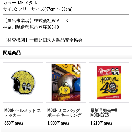
カラー: ME メタル
サイズ: フリーサイズ(57cm 〜 60cm)
【届出事業者】株式会社ＷＡＬＫ
神奈川県伊勢原市笠窪365-10
【検査機関】一般財団法人製品安全協会
関連商品
MOON ヘルメット ス
MOON ミニ バッグ
最新号発売中!!
テッカー
ポーチ キーリング
MQQNEYES
International
550円
1,980円
1,210円
(税込)
(税込)
(税込)
Magazine No.28 2026