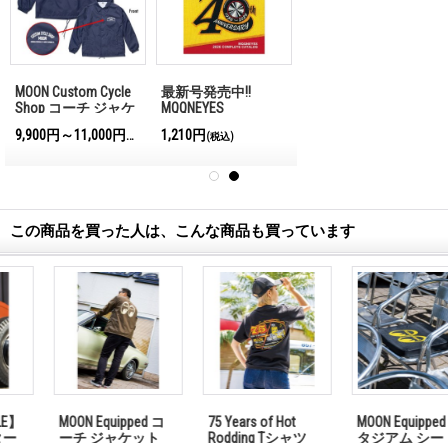
MOON Custom Cycle
最新号発売中!!
Shop コーチ ジャケ
MQQNEYES
ット
International
9,900円～11,000円
1,210円
(税込)
(税込)
Magazine No.28 2026
この商品を買った人は、こんな商品も買っています
MOON Equipped コ
75 Years of Hot
MOON Equipped ス
ーチ ジャケット
Rodding Tシャツ
タジアム シート ク