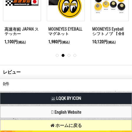
高速有鉛 JAPAN ス
MOONEYES EYEBALL
MOONEYES Eyeball
テッカー
マグネット
シフトノブ 【全8
種類からお選び頂
1,100円
1,980円
10,120円
(税込)
(税込)
(税込)
けます】
レビュー
0
件
LQQK BY ICON
English Website
ホームに戻る