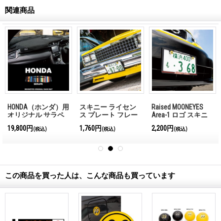
関連商品
HONDA（ホンダ）用
スキニー ライセン
Raised MOONEYES
オリジナル サラペ
ス プレート フレー
Area-1 ロゴ スキニ
柄 DASH MAT (ダッ
ム (プレーン)
ー ライセンス プレ
19,800円
1,760円
2,200円
(税込)
(税込)
(税込)
シュマット)
ート フレーム
この商品を買った人は、こんな商品も買っています