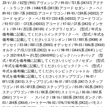
ZR-V / 23- / RZ型 (993) アヴェンシア / 99-03 / TE1系 (DK107) アクテ
ィ・トラック / 09- / HA8/9系 (DK128) アコード セダン・ク－ペ /
89-93 / CB1-7系 (HD022) アコード ワゴン / 89-93 / CB9系 (HD022) ア
コード セダン・ク－ペ / 93-97/ CD3-8系 (HD032) アコード ワゴン
/ 93-97/ CE1・CF2系 (HD032) アコード / 97-02 / CF系 (DK25) インサ
イト / 09-14 / ZE2系 (DK100) インテグラ / セダン (型式 / 年式を
備考欄に記載してください) インテグラ / ク－ペ (型式 / 年式を
備考欄に記載してください) エリシオン / 04-13 / RR1系 (DK88) オ
デッセイ / 03-08 / RB1/2系 (DK85) オデッセイ / 99-03 / RA6系 (DK60)
オルティア/EL1/2/3系 (DK22) キャパ / 98-99 / GA4/6系 (DK41) シビ
ック 2021年8月〜 (FL型) (DKHS992) シビック / ハッチバッグ (型
式 / 年式を備考欄に記載してください) シビック / セダン (型式
/ 年式を備考欄に記載してください) シビック / ク－ペ (型式 /
年式を備考欄に記載してください) シビック / シャトル (型式 /
年式を備考欄に記載してください) ステップワゴン / 96-01 /
RF1/2系 (DK10) ステップワゴンII / 96-01 / RF1/2系 (DK17) ステップ
ワゴン / 01-05 / RF3系 (DK62) ステップワゴン / 05-09 / RG系 (DK91)
ステップワゴン / 09-15 / RK系 (DK101) ストリーム / 00-06 / RN1系
(DK61) フリード ・ スパイク / 08-16 / GB3系 (DK103) ダンク / 01-
03 / JB4系 (DK64) パートナー/96-02 / EY6/7/8/90系 (DK22) バモス /