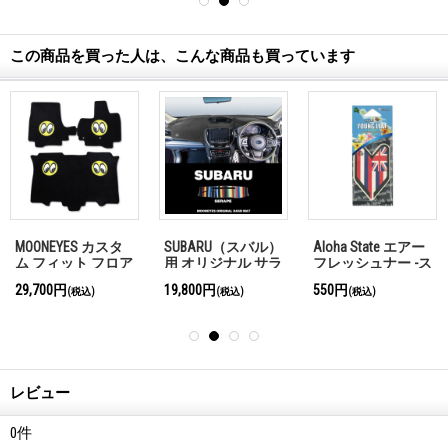
この商品を買った人は、こんな商品も買っています
MOONEYES カスタ
SUBARU（スバル）
Aloha State エアー
ム フィット フロア
用 オリジナル サラ
フレッシュナー -ス
ー マット HONDA
ペ柄 DASH MAT (ダ
カッシュX-
29,700円
19,800円
550円
(税込)
(税込)
(税込)
(ホンダ) N BOX / N-
ッシュマット)
ONE / N BOX+
レビュー
0
件