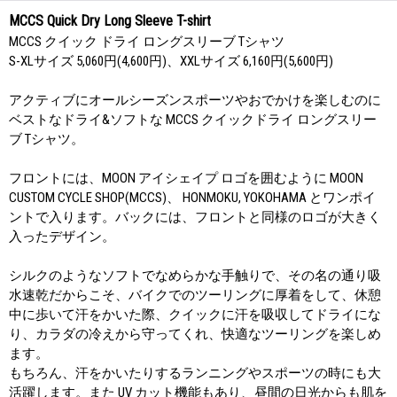
MCCS Quick Dry Long Sleeve T-shirt
MCCS クイック ドライ ロングスリーブ Tシャツ
S-XLサイズ 5,060円(4,600円)、XXLサイズ 6,160円(5,600円)
アクティブにオールシーズンスポーツやおでかけを楽しむのに
ベストなドライ&ソフトな MCCS クイックドライ ロングスリー
ブ Tシャツ。
フロントには、MOON アイシェイプ ロゴを囲むように MOON
CUSTOM CYCLE SHOP(MCCS)、 HONMOKU, YOKOHAMA とワンポイ
ントで入ります。バックには、フロントと同様のロゴが大きく
入ったデザイン。
シルクのようなソフトでなめらかな手触りで、その名の通り吸
水速乾だからこそ、バイクでのツーリングに厚着をして、休憩
中に歩いて汗をかいた際、クイックに汗を吸収してドライにな
り、カラダの冷えから守ってくれ、快適なツーリングを楽しめ
ます。
もちろん、汗をかいたりするランニングやスポーツの時にも大
活躍します。また UV カット機能もあり、昼間の日光からも肌を