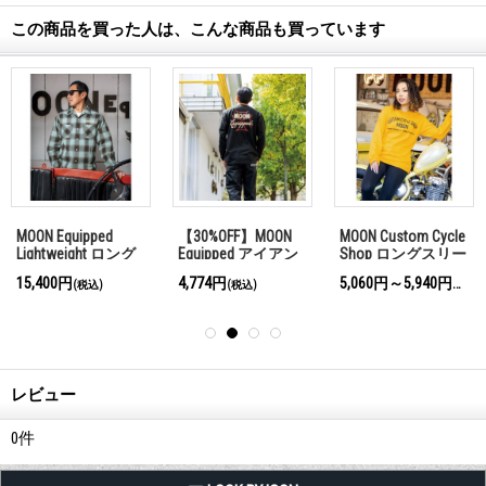
この商品を買った人は、こんな商品も買っています
MOON Equipped
【30%OFF】MOON
MOON Custom Cycle
Lightweight ロング
Equipped アイアン
Shop ロングスリー
スリーブ シャツ
クロス ライン ロン
ブ Tシャツ
15,400円
4,774円
5,060円～5,940円
(税込)
(税込)
(税込)
グスリーブ Tシャ
ツ
レビュー
0
件