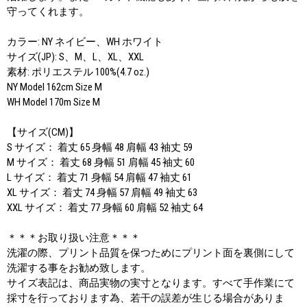
守ってくれます。
カラー: NY ネイビー、WH ホワイト
サイズ(JP): S、M、L、XL、XXL
素材: ポリエステル 100%(4.7 oz.)
NY Model 162cm Size M
WH Model 170m Size M
【サイズ(CM)】
S サイズ： 着丈 65 身幅 48 肩幅 43 袖丈 59
M サイズ： 着丈 68 身幅 51 肩幅 45 袖丈 60
L サイズ： 着丈 71 身幅 54 肩幅 47 袖丈 61
XL サイズ： 着丈 74 身幅 57 肩幅 49 袖丈 63
XXL サイズ： 着丈 77 身幅 60 肩幅 52 袖丈 64
＊＊＊お取り扱い注意＊＊＊
洗濯の際、プリント品質を保つためにプリント面を裏側にして
洗濯する事をお勧め致します。
サイズ表記は、商品実物の実寸となります。すべて手作業にて
採寸を行っております為、若干の誤差が生じる場合がありま