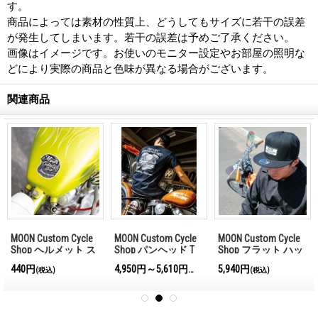
す。
商品によっては素材の性質上、どうしてもサイズに若干の誤差
が発生してしまいます。若干の誤差は予めご了承ください。
画像はイメージです。お使いのモニター設定やお部屋の照明な
どにより実際の商品と色味が異なる場合がございます。
関連商品
MOON Custom Cycle
MOON Custom Cycle
MOON Custom Cycle
Shop ヘルメット ス
Shop パンヘッド T
Shop フラット ハッ
テッカー
シャツ
ト バイザー キャッ
440円
4,950円～5,610円
5,940円
込)
(税込)
(税込)
(税込)
プ