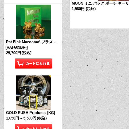
 キーリング
[
MKR211YE
]
MOON ミニ バッグ ポーチ キー
1,980円
(税込)
Rat Fink Mazooma! ブラス リング
[
RAF609BR-
]
29,700円
(税込)
GOLD RUSH Products
[
KG
]
1,650円
～
5,500円
(税込)