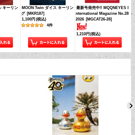
ル キーリン
MOON Twin ダイス キーリン
最新号発売中!! MQQNEYES I
グ
[
MKR187
]
nternational Magazine No.28
1,100円
(税込)
2026
[
MGCAT26-28
]
4
件
1,210円
(税込)