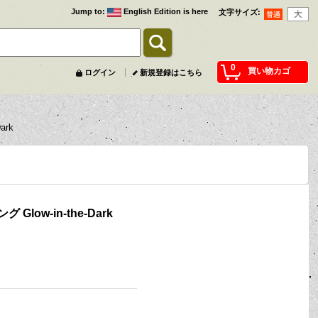
Jump to
:
English Edition is here
文字サイズ
:
0
買い物カゴ
ログイン
新規登録はこちら
ark
low-in-the-Dark