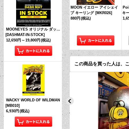
MOON イエロー アイシェイ
Po
プ キーリング
[
MKR026
]
キ
880円
(税込)
1,
MOONEYES オリジナル ダッシュマット (in Stock!)
[
DASHMAT-IN-STOCK
]
12,650円
～
19,800円
(税込)
この商品を買った人は、
WACKY WORLD OF WILDMAN
[
MB010
]
6,930円
(税込)