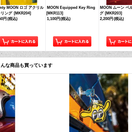
inty MOON ロゴ アクリル
MOON Equipped Key Ring
MOON ムーン ベ
ーリング
[
MKR204
]
[
MKR113
]
グ
[
MKR203
]
650円
(税込)
1,100円
(税込)
2,200円
(税込)
こんな商品も買っています