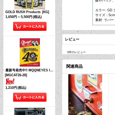
鍵やバッグ、
カラー: GD
GOLD RUSH Products
[
KG
]
サイズ：5cm 
1,650円
～
5,500円
(税込)
素材: ラバー
レビュー
0
件のレビュー
関連商品
最新号発売中!! MQQNEYES International Magazine No.28 2026
[
MGCAT26-28
]
1,210円
(税込)