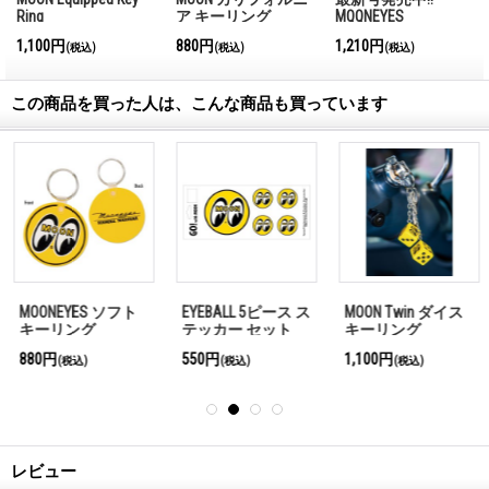
Ring
ア キーリング
MQQNEYES
International
1,100円
880円
1,210円
(税込)
(税込)
(税込)
Magazine No.28 2026
この商品を買った人は、こんな商品も買っています
MOONEYES ソフト
EYEBALL 5ピース ス
MOON Twin ダイス
キーリング
テッカー セット
キーリング
880円
550円
1,100円
(税込)
(税込)
(税込)
レビュー