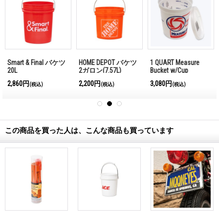
Smart & Final バケツ
HOME DEPOT バケツ
1 QUART Measure
20L
2ガロン(7.57L)
Bucket w/Cup
2,860円
2,200円
3,080円
(税込)
(税込)
(税込)
この商品を買った人は、こんな商品も買っています