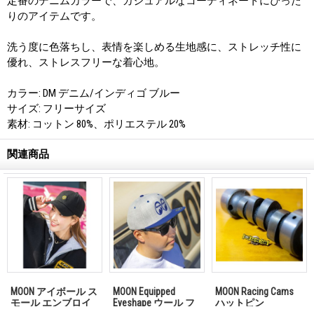
定番のデニムカラーで、カジュアルなコーディネートにぴった
りのアイテムです。
洗う度に色落ちし、表情を楽しめる生地感に、ストレッチ性に
優れ、ストレスフリーな着心地。
カラー: DM デニム/インディゴ ブルー
サイズ: フリーサイズ
素材: コットン 80%、ポリエステル 20%
関連商品
MOON アイボール ス
MOON Equipped
MOON Racing Cams
モール エンブロイ
Eyeshape ウール フ
ハットピン
ダリー キャップ
ラット バイザー キ