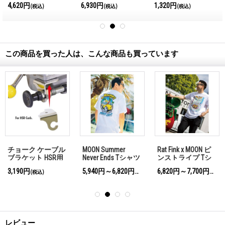
4,620円
6,930円
1,320円
(税込)
(税込)
(税込)
ャップ
この商品を買った人は、こんな商品も買っています
チョーク ケーブル
MOON Summer
Rat Fink x MOON ピ
ブラケット HSR用
Never Ends Tシャツ
ンストライプ Tシ
ャツ
3,190円
5,940円～6,820円
6,820円～7,700円
(税込)
(税込)
(税込)
レビュー