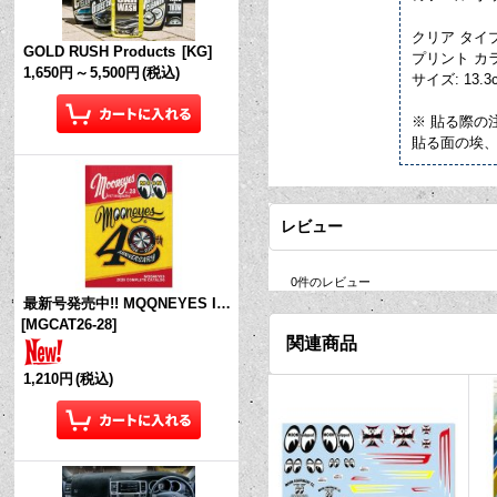
クリア タイ
GOLD RUSH Products
[
KG
]
プリント カ
1,650円
～
5,500円
(税込)
サイズ: 13.3c
※ 貼る際の
貼る面の埃
レビュー
0
件のレビュー
最新号発売中!! MQQNEYES International Magazine No.28 2026
[
MGCAT26-28
]
関連商品
1,210円
(税込)