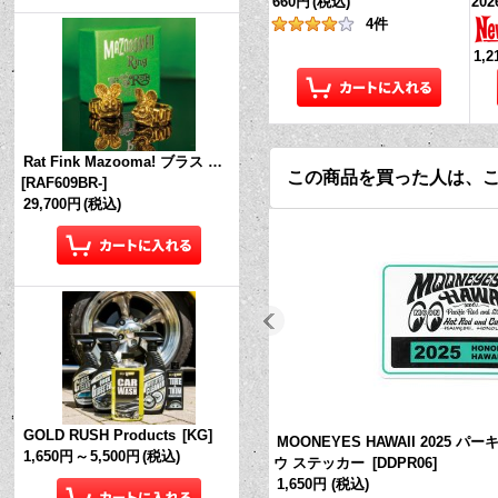
660円
(税込)
202
4
件
1,
Rat Fink Mazooma! ブラス リング
この商品を買った人は、
[
RAF609BR-
]
29,700円
(税込)
GOLD RUSH Products
[
KG
]
MOONEYES HAWAII 2025
1,650円
～
5,500円
(税込)
ウ ステッカー
[
DDPR06
]
1,650円
(税込)