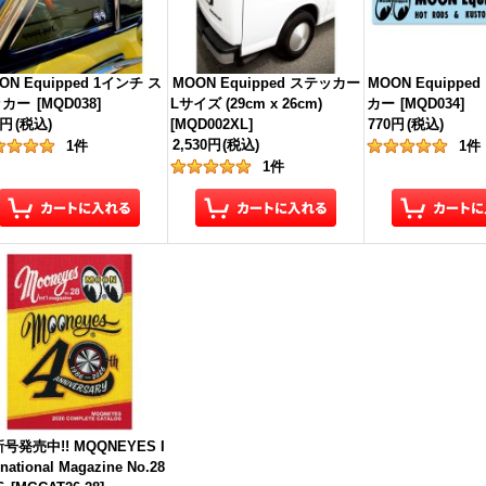
ON Equipped 1インチ ス
MOON Equipped ステッカー
MOON Equippe
ッカー
[
MQD038
]
Lサイズ (29cm x 26cm)
カー
[
MQD034
]
5円
(税込)
[
MQD002XL
]
770円
(税込)
2,530円
(税込)
1
件
1
件
1
件
号発売中!! MQQNEYES I
rnational Magazine No.28