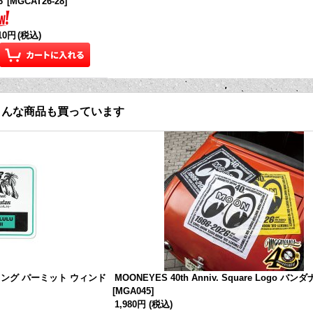
6
[
MGCAT26-28
]
210円
(税込)
こんな商品も買っています
 パーキング パーミット ウィンド
MOONEYES 40th Anniv. Square Logo バンダ
[
MGA045
]
1,980円
(税込)