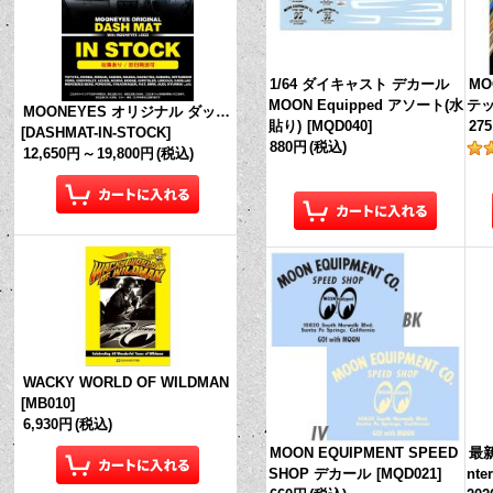
1/64 ダイキャスト デカール
MO
MOON Equipped アソート(水
テ
MOONEYES オリジナル ダッシュマット (in Stock!)
貼り)
[
MQD040
]
27
[
DASHMAT-IN-STOCK
]
880円
(税込)
12,650円
～
19,800円
(税込)
WACKY WORLD OF WILDMAN
[
MB010
]
6,930円
(税込)
MOON EQUIPMENT SPEED
最新
SHOP デカール
[
MQD021
]
nte