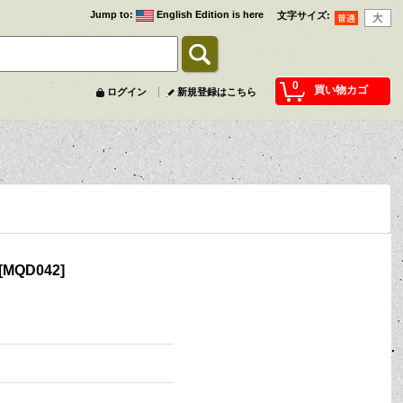
Jump to
:
English Edition is here
文字サイズ
:
0
買い物カゴ
ログイン
新規登録はこちら
[
MQD042
]