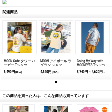
関連商品
MOON Cafe タワー バ
MOON アイボール ラ
Going My Way with
ーガー Tシャツ
グラン シャツ
MOONEYES Tシャツ
6,490円
4,620円
3,740円～4,620円
(税込)
(税込)
(税込)
この商品を買った人は、こんな商品も買っています