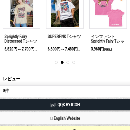
Sprightly Fairy
SUPERFINK Tシャツ
インファント
Distressed Tシャツ
Sprightly Fairy Tシャ
ツ
6,820円～7,700円
6,600円～7,480円
3,960円
(税込)
(税込)
(税込)
レビュー
0
件
LQQK BY ICON
English Website