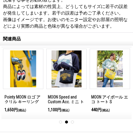
商品によっては素材の性質上、どうしてもサイズに若干の誤差
が発生してしまいます。若干の誤差は予めご了承ください。
画像はイメージです。お使いのモニター設定やお部屋の照明な
どにより実際の商品と色味が異なる場合がございます。
関連商品
Pointy MOON ロゴ ア
MOON Speed and
MOON アイボール エ
クリル キーリング
Custom Acc. ミニ ト
コ トート S
ート バッグ
1,650円
1,100円
440円
(税込)
(税込)
(税込)