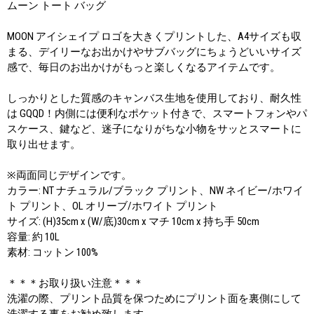
ムーン トート バッグ
MOON アイシェイプ ロゴを大きくプリントした、A4サイズも収
まる、デイリーなお出かけやサブバッグにちょうどいいサイズ
感で、毎日のお出かけがもっと楽しくなるアイテムです。
しっかりとした質感のキャンバス生地を使用しており、耐久性
は GQQD！内側には便利なポケット付きで、スマートフォンやパ
スケース、鍵など、迷子になりがちな小物をサッとスマートに
取り出せます。
※両面同じデザインです。
カラー: NT ナチュラル/ブラック プリント、NW ネイビー/ホワイ
ト プリント、OL オリーブ/ホワイト プリント
サイズ: (H)35cm x (W/底)30cm x マチ 10cm x 持ち手 50cm
容量: 約 10L
素材: コットン 100%
＊＊＊お取り扱い注意＊＊＊
洗濯の際、プリント品質を保つためにプリント面を裏側にして
洗濯する事をお勧め致します。