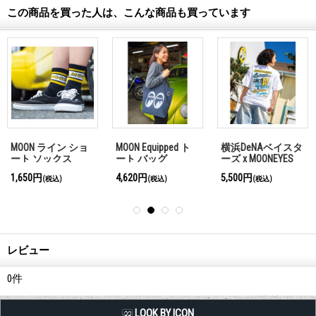
この商品を買った人は、こんな商品も買っています
MOON ライン ショ
MOON Equipped ト
横浜DeNAベイスタ
ート ソックス
ート バッグ
ーズ x MOONEYES
2026 Tシャツ
1,650円
4,620円
5,500円
(税込)
(税込)
(税込)
レビュー
0
件
LQQK BY ICON