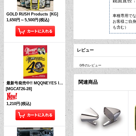
鏡面直径：
GOLD RUSH Products
[
KG
]
車種専用で
1,650円
～
5,500円
(税込)
お客様ご自
も含む）
レビュー
0
件のレビュー
関連商品
最新号発売中!! MQQNEYES International Magazine No.28 2026
[
MGCAT26-28
]
1,210円
(税込)