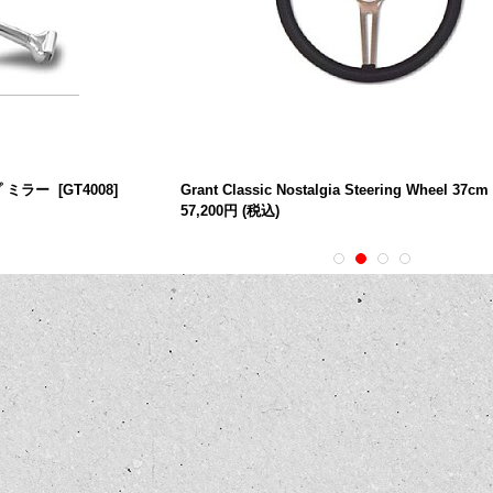
プ ミラー
[
GT4008
]
Grant Classic Nostalgia Steering Wheel 37cm
57,200円
(税込)