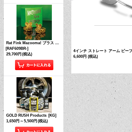
Rat Fink Mazooma! ブラス リング
[
RAF609BR-
]
ブ
[
AA001
]
4インチ ストレート アーム ピー
29,700円
(税込)
6,600円
(税込)
GOLD RUSH Products
[
KG
]
1,650円
～
5,500円
(税込)