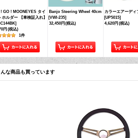
 ! GO ! MOONEYES タイ
Banjo Steering Wheel 40cm
カラーエアーディ
 ホルダー 【車検証入れ】
[
VWI-235
]
[
UP5015
]
C144BK
]
32,450円
(税込)
4,620円
(税込)
970円
(税込)
1
件
こんな商品も買っています