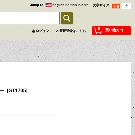
Jump to
:
English Edition is here
文字サイズ
:
0
買い物カゴ
ログイン
新規登録はこちら
ラー
[
GT1705
]