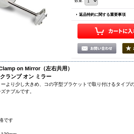
数量
:
返品特約に関する重要事項
 Clamp on Mirror（左右共用）
 クランプ オン ミラー
ラーより少し大きめ、コの字型ブラケットで取り付けるタイプ
ーズナブルです。
格です