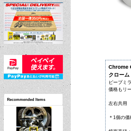
Chrome
クローム
ピープミ
価格もリ
Recommended Items
左右共用
＊1個の価