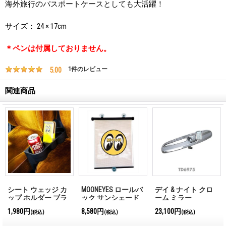
海外旅行のパスポートケースとしても大活躍！
サイズ： 24 × 17cm
＊ペンは付属しておりません。
5.00
1
件のレビュー
関連商品
シート ウェッジ カ
MOONEYES ロールバ
デイ & ナイト クロ
ップ ホルダー ブラ
ック サンシェード
ーム ミラー
ック
1,980円
8,580円
23,100円
(税込)
(税込)
(税込)