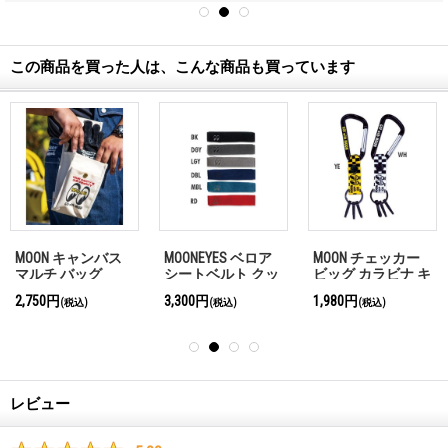
この商品を買った人は、こんな商品も買っています
MOON キャンバス
MOONEYES ベロア
MOON チェッカー
マルチ バッグ
シートベルト クッ
ビッグ カラビナ キ
ション
ーリング
2,750円
3,300円
1,980円
(税込)
(税込)
(税込)
レビュー