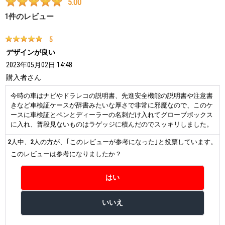
5.00
1
件のレビュー
5
デザインが良い
2023年05月02日 14:48
購入者
さん
今時の車はナビやドラレコの説明書、先進安全機能の説明書や注意書
きなど車検証ケースが辞書みたいな厚さで非常に邪魔なので、このケ
ースに車検証とペンとディーラーの名刺だけ入れてグローブボックス
に入れ、普段見ないものはラゲッジに積んだのでスッキリしました。
2
人中、
2
人の方が、｢このレビューが参考になった｣と投票しています。
このレビューは参考になりましたか？