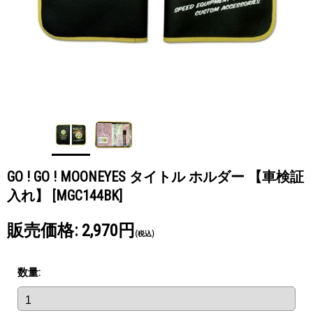
GO ! GO ! MOONEYES タイトル ホルダー 【車検証
入れ】
[MGC144BK]
販売価格
:
2,970円
(税込)
数量
: