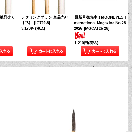
 単品売り
レタリングブラシ 単品売り
最新号発売中!! MQQNEYES I
【#8】
[
IG722-8
]
nternational Magazine No.28
5,170円
(税込)
2026
[
MGCAT26-28
]
1,210円
(税込)