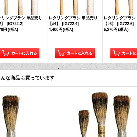
タリングブラシ 単品売り
レタリングブラシ 単品売り
レタリングブラシ
2】
[
IG722-2
]
【#4】
[
IG722-4
]
【#6】
[
IG722-6
]
070円
(税込)
4,400円
(税込)
6,270円
(税込)
こんな商品も買っています