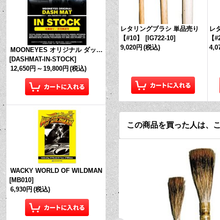
レタリングブラシ 単品売り
レ
【#10】
[
IG722-10
]
【#
9,020円
(税込)
4,
MOONEYES オリジナル ダッシュマット (in Stock!)
[
DASHMAT-IN-STOCK
]
12,650円
～
19,800円
(税込)
この商品を買った人は、
WACKY WORLD OF WILDMAN
[
MB010
]
6,930円
(税込)