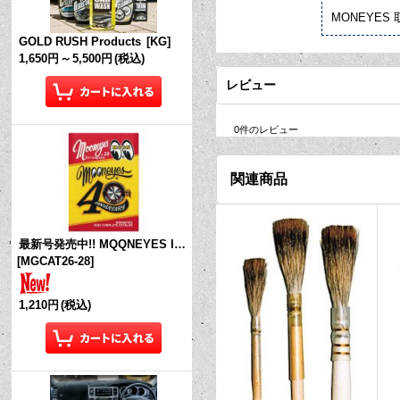
MONEYE
GOLD RUSH Products
[
KG
]
1,650円
～
5,500円
(税込)
レビュー
0
件のレビュー
関連商品
最新号発売中!! MQQNEYES International Magazine No.28 2026
[
MGCAT26-28
]
1,210円
(税込)