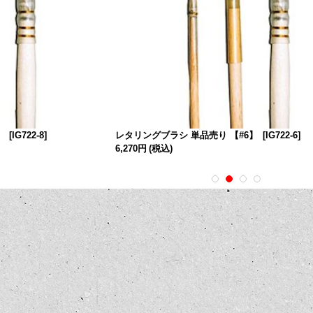
】
[
IG722-8
]
レタリングブラシ 単品売り 【#6】
[
IG722-6
]
6,270円
(税込)