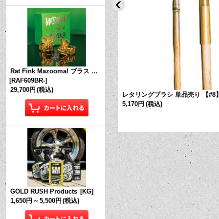
Rat Fink Mazooma! ブラス リング
[
RAF609BR-
]
29,700円
(税込)
品売り 【#2】
[
IG722-2
]
レタリングブラシ 単品売り 【#8
5,170円
(税込)
GOLD RUSH Products
[
KG
]
1,650円
～
5,500円
(税込)