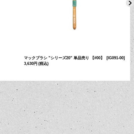
マックブラシ ”シリーズ20” 単品売り 【#00】
[
IG091-00
]
3,630円
(税込)