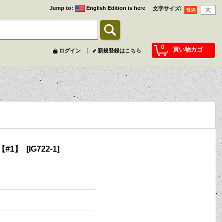
Jump to
:
English Edition is here
文字サイズ
:
0
買い物カゴ
ログイン
新規登録はこちら
【#1】
[
IG722-1
]