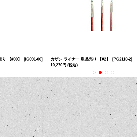
り 【#00】
[
IG091-00
]
カザン ライナー 単品売り 【#2】
[
PG2110-2
]
10,230円
(税込)