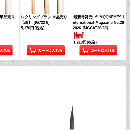
 単品売り
レタリングブラシ 単品売り
最新号発売中!! MQQNEYES I
【#8】
[
IG722-8
]
nternational Magazine No.28
5,170円
(税込)
2026
[
MGCAT26-28
]
1,210円
(税込)