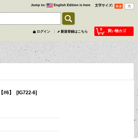
Jump to
:
English Edition is here
文字サイズ
:
0
買い物カゴ
ログイン
新規登録はこちら
【#6】
[
IG722-6
]