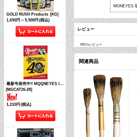
MONEYE
GOLD RUSH Products
[
KG
]
1,650円
～
5,500円
(税込)
レビュー
0
件のレビュー
関連商品
最新号発売中!! MQQNEYES International Magazine No.28 2026
[
MGCAT26-28
]
1,210円
(税込)