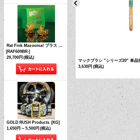
Rat Fink Mazooma! ブラス リング
[
RAF609BR-
]
29,700円
(税込)
ズ10” 【#000】
[
IG092-000
]
マックブラシ ”シリーズ20” 単品売
3,630円
(税込)
GOLD RUSH Products
[
KG
]
1,650円
～
5,500円
(税込)