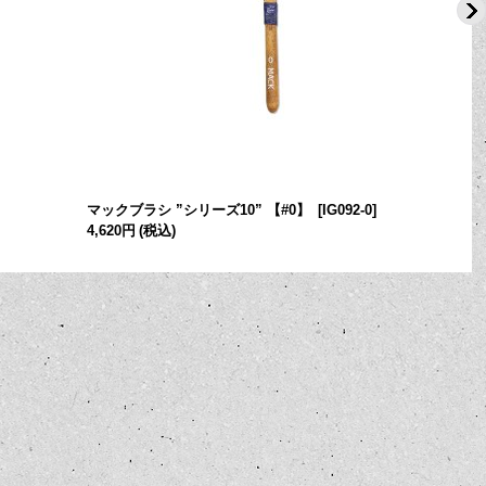
マックブラシ ”シリーズ10” 【#0】
[
IG092-0
]
4,620円
(税込)