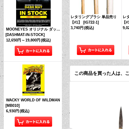
レタリングブラシ 単品売り
レ
【#1】
[
IG722-1
]
【#
3,740円
(税込)
9,
MOONEYES オリジナル ダッシュマット (in Stock!)
[
DASHMAT-IN-STOCK
]
12,650円
～
19,800円
(税込)
この商品を買った人は、
WACKY WORLD OF WILDMAN
[
MB010
]
6,930円
(税込)