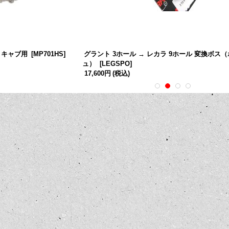
R キャブ用
[
MP701HS
]
グラント 3ホール → レカラ 9ホール 変換ボス
ュ）
[
LEGSPO
]
17,600円
(税込)