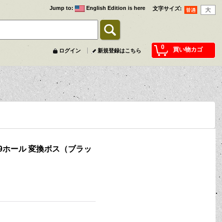
Jump to
:
English Edition is here
文字サイズ
:
0
買い物カゴ
ログイン
新規登録はこちら
 9ホール 変換ボス（ブラッ