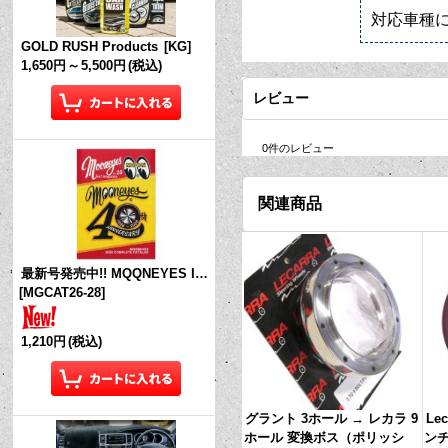
対応車種
GOLD RUSH Products
[
KG
]
1,650円
～
5,500円
(税込)
レビュー
0
件のレビュー
関連商品
最新号発売中!! MQQNEYES International Magazine No.28 2026
[
MGCAT26-28
]
1,210円
(税込)
グラント 3ホール → レカラ 9
Lec
ホール 変換ボス（ポリッシ
ン