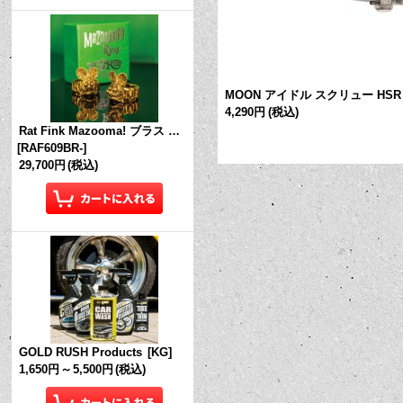
ック - CHEVY Early V8
[
TD9228
]
MOON アイドル スクリュー HS
4,290円
(税込)
Rat Fink Mazooma! ブラス リング
[
RAF609BR-
]
29,700円
(税込)
GOLD RUSH Products
[
KG
]
1,650円
～
5,500円
(税込)