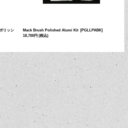
（ポリッシ
Mack Brush Polished Alumi Kit
[
PGLLPABK
]
18,700円
(税込)