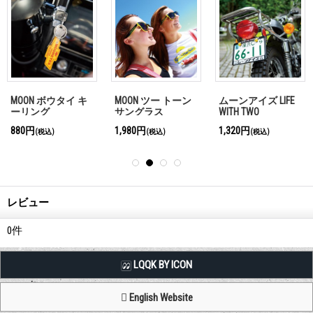
MOON ボウタイ キ
MOON ツー トーン
ムーンアイズ LIFE
ーリング
サングラス
WITH TWO
WHEELERS ライセ
880円
1,980円
1,320円
(税込)
(税込)
(税込)
ンス プレート フレ
ーム for モーター
サイクル ブラック
【for 126cc UP】
レビュー
0
件
LQQK BY ICON
English Website