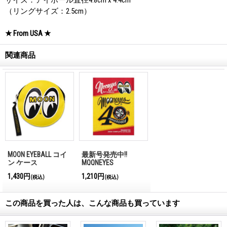
（リングサイズ：2.5cm）
★ From USA ★
関連商品
MOON EYEBALL コイ
最新号発売中!!
ン ケース
MQQNEYES
International
1,430円
1,210円
(税込)
(税込)
Magazine No.28 2026
この商品を買った人は、こんな商品も買っています