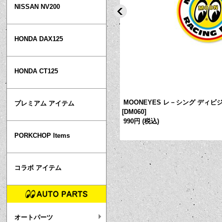
NISSAN NV200
HONDA DAX125
HONDA CT125
ウンド マウス パッド
[
MG515YE
]
MOONEYES レ－シング ディビ
プレミアム アイテム
[
DM060
]
990円
(税込)
PORKCHOP Items
コラボ アイテム
オートパーツ