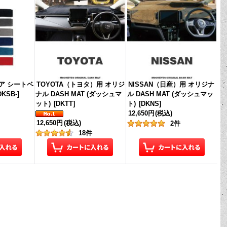
ロア シートベ
TOYOTA（トヨタ）用 オリジ
NISSAN（日産）用 オリジナ
DKSB-
]
ナル DASH MAT (ダッシュマ
ル DASH MAT (ダッシュマッ
ット)
[
DKTT
]
ト)
[
DKNS
]
12,650円
(税込)
12,650円
(税込)
2
件
18
件