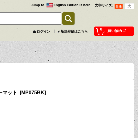
Jump to
:
English Edition is here
文字サイズ
:
0
買い物カゴ
ログイン
新規登録はこちら
アーマット
[
MP075BK
]