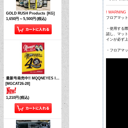
! WARNING
GOLD RUSH Products
[
KG
]
フロアマッ
1,650円
～
5,500円
(税込)
・使用する
認し、マット
インが必ず
・フロアマ
最新号発売中!! MQQNEYES International Magazine No.28 2026
[
MGCAT26-28
]
1,210円
(税込)