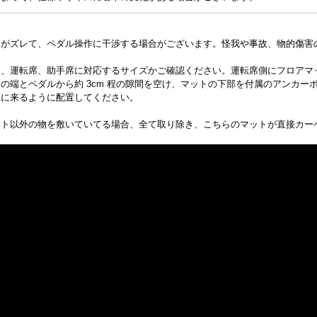
トがズレて、ペダル操作に干渉する場合がございます。怪我や事故、物的傷害
際、運転席、助手席に対応するサイズかご確認ください。運転席側にフロアマ
の端とペダルから約 3cm 程の隙間を空け、マットの下部を付属のアンカ
上に来るように配置してください。
ット以外の物を敷いていてる場合、全て取り除き、こちらのマットが直接カー