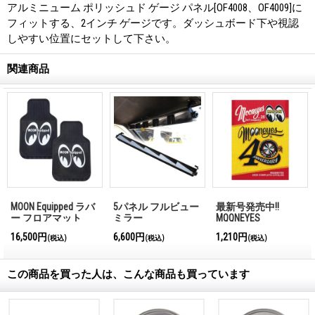
アルミニューム ポリッシュド ゲージ パネル[OF4008、OF4009]に
フィットする、2インチ ゲージです。ダッシュボード下や視認
しやすい位置にセットして下さい。
関連商品
MOON Equipped ラバ
5パネル フルビュー
最新号発売中!!
ー フロアマット
ミラー
MQQNEYES
International
16,500円
6,600円
1,210円
(税込)
(税込)
(税込)
Magazine No.28 2026
この商品を買った人は、こんな商品も買っています