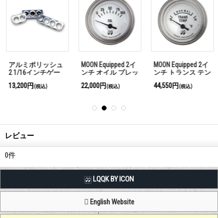
アルミポリッシュ
MOON Equipped 2イ
MOON Equipped 2イ
2 1/16インチゲー
ンチ オイル プレッ
ンチ トランス テン
ジパネル 3ゲージ
シャー（電気式）
プ（電気式）＜ホ
13,200円
22,000円
44,550円
(税込)
(税込)
(税込)
用
＜ホワイト＞
ワイト＞
レビュー
0
件
LQQK BY ICON
English Website