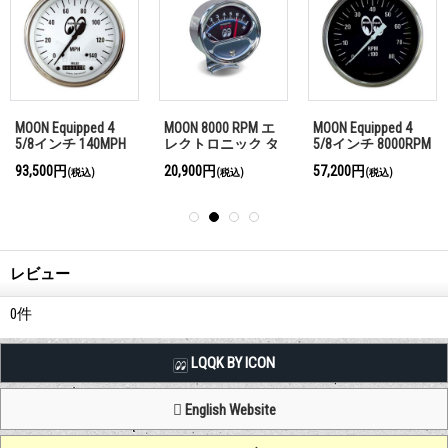
MOON Equipped 3
MOON Equipped 3
デイ & ナイト ク
M
3/8インチ
3/8インチ 140MPH
ーム ミラー
ブ
10000RPM タコ メ
スピード メーター
48,400円
79,200円
23,100円
(税込)
(税込)
(税込)
ーター＜ホワイト
＜ホワイト＞
＞
レビュー
0
件
LQQK BY ICON
English Website