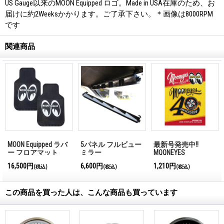
US Gauge以来のMOON Equipped ロゴ。Made in USA在庫のため、お
届けに約2Weeksかかります。ご了承下さい。＊画像は8000RPM
です
関連商品
MOON Equipped ラバ
5パネル フルビュー
最新号発売中!!
ー フロアマット
ミラー
MQQNEYES
International
16,500円
6,600円
1,210円
(税込)
(税込)
(税込)
Magazine No.28 2026
この商品を買った人は、こんな商品も買っています