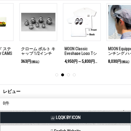
クローム ボルト キ
MOON Classic
MOON Equipped ハ
ャップ 1/2インチ
Eyeshape Logo Tシ
ンチング ハット
(約 12mm)
ャツ
363円
4,950円～5,830円
8,030円
(税込)
(税込)
(税込)
レビュー
0
件
LQQK BY ICON