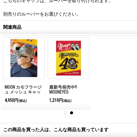
こちらのキャップは、ルーバーを取り付けられます。
別売りのルーバーをお選びください。
関連商品
MOON カモフラージ
最新号発売中!!
ュ メッシュ キャッ
MQQNEYES
プ
International
4,950円
1,210円
(税込)
(税込)
Magazine No.28 2026
この商品を買った人は、こんな商品も買っています