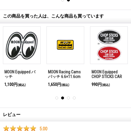
この商品を買った人は、こんな商品も買っています
MOON Equipped パ
MOON Racing Cams
MOON Equipped
ッチ
パッチ 6.6×11.6cm
CHOP STICKS CAR
CLUB パッチ
1,100円
1,650円
990円
(税込)
(税込)
(税込)
レビュー
5.00