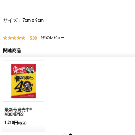
サイズ：7cm x 9cm
5.00
1
件のレビュー
関連商品
最新号発売中!!
MQQNEYES
International
1,210円
(税込)
Magazine No.28 2026