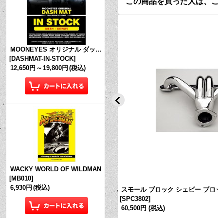
この商品を買った人は、
MOONEYES オリジナル ダッシュマット (in Stock!)
[
DASHMAT-IN-STOCK
]
12,650円
～
19,800円
(税込)
WACKY WORLD OF WILDMAN
[
MB010
]
6,930円
(税込)
ェビー ブロック ハガー アン ペインティ
スモール ブロック シェビー ブロッ
[
SPC3802
]
60,500円
(税込)