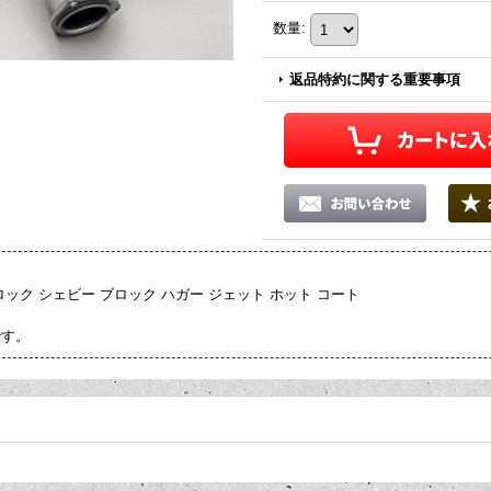
数量
:
返品特約に関する重要事項
ン
ロック シェビー ブロック ハガー ジェット ホット コート
です。