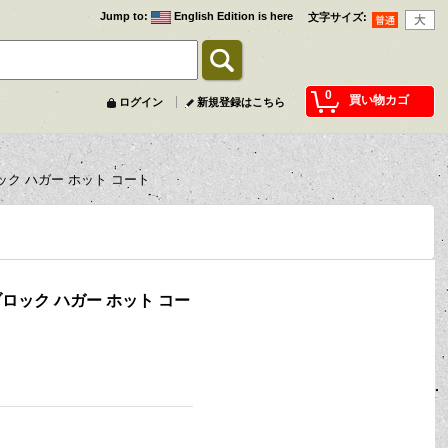
Jump to
:
English Edition is here
文字サイズ
:
0
買い物カゴ
ログイン
新規登録はこちら
ック ハガー ホット コート
ロック ハガー ホット コー