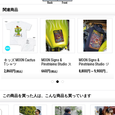
関連商品
キッズ MOON Cactus
MOON Signs &
MOON Signs &
Tシャツ
Pinstriping Studio ス
Pinstriping Studio ジ
テッカー
ップ フーディー
2,860円
660円
8,800円～9,900円
(税込)
(税込)
(税込)
この商品を買った人は、こんな商品も買っています