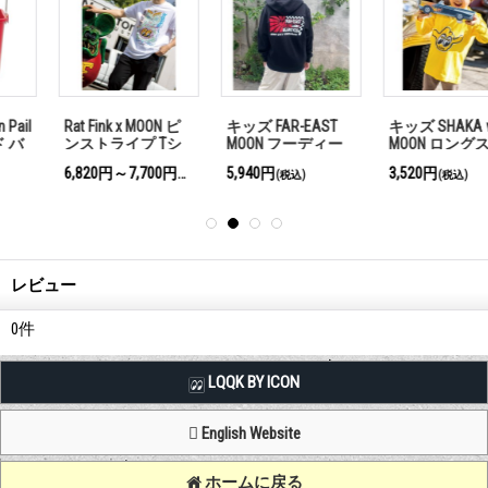
Rat Fink x MOON ピ
キッズ FAR-EAST
キッズ SHAKA with
ンストライプ Tシ
MOON フーディー
MOON ロングスリ
ャツ
ーブ T シャツ
6,820円～7,700円
5,940円
3,520円
(税込)
(税込)
(税込)
レビュー
0
件
LQQK BY ICON
English Website
ホームに戻る