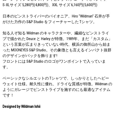
S-XLサイズ 5,280円(4,800円)、XXL サイズ 6,160円(5,600円)
日本のピンストライパーのパイオニア、Hiro "Wildman" 石井が手
がけた力作の S&P Studio をフィーチャーした Tシャツ。
知る人ぞ知る Wildman のキャラクターや、繊細なピンストライ
プで描かれた Deuce と Harley が特徴。1989年、まだ「カスタム」
という言葉が広まりきっていない時代、横浜の御所山から始ま
った MOONEYES S&P Studio。その象徴とも言えるインパクト抜群
のデザインがバックを飾ります!
フロントには S&P Studio のロゴがワンポイントで入っていま
す。
ベーシックなシルエットの Tシャツで、しっかりとしたヘビー
ウェイト仕様。耐久性に優れ、ドライな質感が特徴。Wildman の
ようにガレージでピンストライプを施すのにも最適なアイテム
です！
Designed by Wildman Ishii