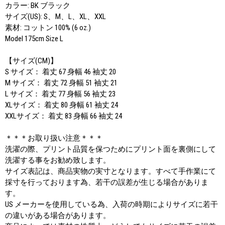
カラー: BK ブラック
サイズ(US): S、M、L、XL、XXL
素材: コットン 100% (6 oz.)
Model 175cm Size L
【サイズ(CM)】
S サイズ： 着丈 67 身幅 46 袖丈 20
M サイズ： 着丈 72 身幅 51 袖丈 21
L サイズ： 着丈 77 身幅 56 袖丈 23
XLサイズ： 着丈 80 身幅 61 袖丈 24
XXLサイズ： 着丈 83 身幅 66 袖丈 24
＊＊＊お取り扱い注意＊＊＊
洗濯の際、プリント品質を保つためにプリント面を裏側にして
洗濯する事をお勧め致します。
サイズ表記は、商品実物の実寸となります。すべて手作業にて
採寸を行っております為、若干の誤差が生じる場合がありま
す。
US メーカーを使用している為、入荷の時期によりサイズに若干
の違いがある場合があります。