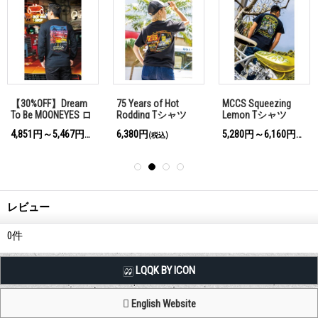
【30%OFF】Dream
75 Years of Hot
MCCS Squeezing
To Be MOONEYES ロ
Rodding Tシャツ
Lemon Tシャツ
ングスリーブ Tシ
4,851円～5,467円
6,380円
5,280円～6,160円
(税込)
(税込)
(税込)
ャツ
レビュー
0
件
LQQK BY ICON
English Website