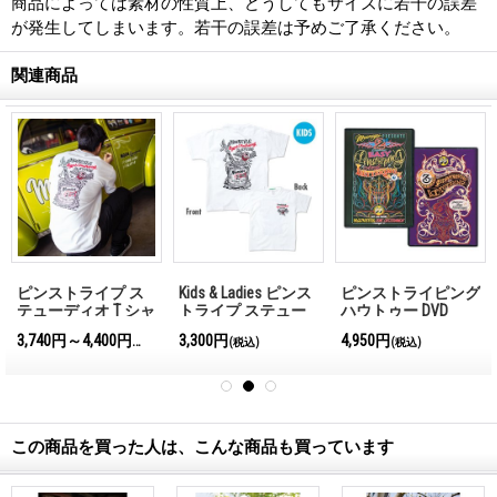
商品によっては素材の性質上、どうしてもサイズに若干の誤差
が発生してしまいます。若干の誤差は予めご了承ください。
関連商品
ピンストライプ ス
Kids & Ladies ピンス
ピンストライピング
テューディオ T シャ
トライプ ステュー
ハウトゥー DVD
ツ
ディオ Tシャツ
3,740円～4,400円
3,300円
4,950円
(税込)
(税込)
(税込)
この商品を買った人は、こんな商品も買っています