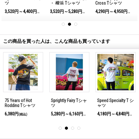
ツ
・ 横浜 Tシャツ
Cross Tシャツ
3,520円～4,400円
3,520円～5,280円
4,290円～4,950円
)
(税込)
(税込)
(税込)
この商品を買った人は、こんな商品も買っています
75 Years of Hot
Sprightly Fairy Tシャ
Speed Specialty T シ
Rodding Tシャツ
ツ
ャツ
6,380円
5,280円～6,160円
4,180円～4,840円
(税込)
(税込)
(税込)