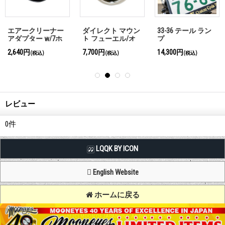
エアークリーナー
ダイレクト マウン
33-36 テール ラン
アダプター w/7ホ
ト フューエル/オ
プ
ール
イル プレッシャー
2,640円
7,700円
14,300円
(税込)
(税込)
(税込)
ゲージ(0-100psi)
レビュー
0
件
LQQK BY ICON
English Website
ホームに戻る
Copyright (C) MOON OF JAPAN, INC. All Rights Reserved.