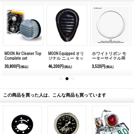
MOON Air Cleaner Top
MOON Equipped オリ
ホワイトリボン モ
Complete set
ジナル ニュー タッ
ーターサイクル用
ク ＆ ロール ソロシ
(WW14MO)
30,800円
46,200円
3,520円
(税込)
(税込)
(税込)
ート
この商品を買った人は、こんな商品も買っています