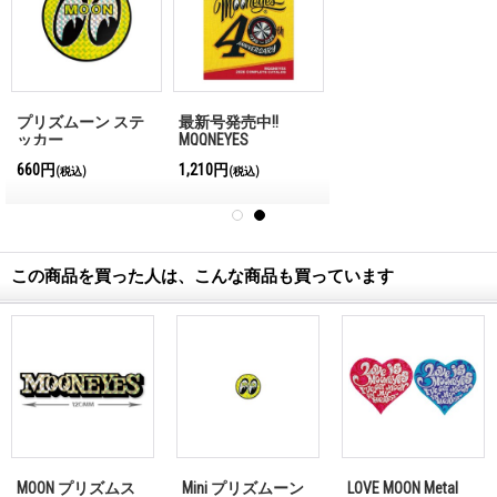
プリズムーン ステ
最新号発売中!!
ッカー
MQQNEYES
International
660円
1,210円
(税込)
(税込)
Magazine No.28 2026
この商品を買った人は、こんな商品も買っています
MOON プリズムス
Mini プリズムーン
LOVE MOON Metal