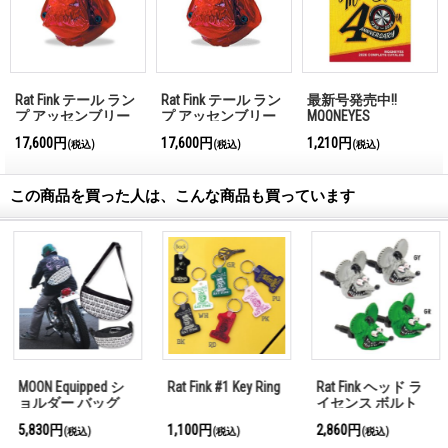
Rat Fink テール ラン
Rat Fink テール ラン
最新号発売中!!
プ アッセンブリー
プ アッセンブリー
MQQNEYES
＜モーターサイクル
International
17,600円
17,600円
1,210円
(税込)
(税込)
(税込)
用＞
Magazine No.28 2026
この商品を買った人は、こんな商品も買っています
Rat Fink #1 Key Ring
Rat Fink ヘッド ラ
Rat Fink デカール S
イセンス ボルト
8 x 5.5cm
1,100円
2,860円
440円
(税込)
(税込)
(税込)