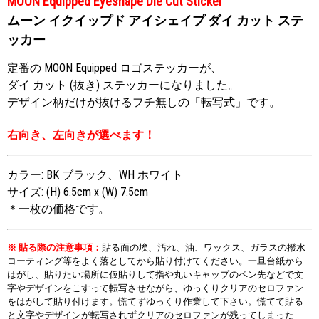
MOON Equipped Eyeshape Die Cut Sticker
ムーン イクイップド アイシェイプ ダイ カット ステ
ッカー
定番の MOON Equipped ロゴステッカーが、
ダイ カット (抜き) ステッカーになりました。
デザイン柄だけが抜けるフチ無しの「転写式」です。
右向き、左向きが選べます！
カラー: BK ブラック、WH ホワイト
サイズ: (H) 6.5cm x (W) 7.5cm
＊一枚の価格です。
※ 貼る際の注意事項：
貼る面の埃、汚れ、油、ワックス、ガラスの撥水
コーティング等をよく落としてから貼り付けてください。一旦台紙から
はがし、貼りたい場所に仮貼りして指や丸いキャップのペン先などで文
字やデザインをこすって転写させながら、ゆっくりクリアのセロファン
をはがして貼り付けます。慌てずゆっくり作業して下さい。慌てて貼る
と文字やデザインが転写されずクリアのセロファンが残ってしまった