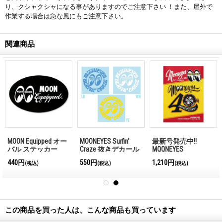
り、クシャクシャになる事がありますのでご注意下さい ！また、屋外で
作業する場合は急な風にもご注意下さい。
関連商品
MOON Equipped オー
MOONEYES Surfin'
最新号発売中!!
バル ステッカー
Craze 抜きデカール
MQQNEYES
International
440円
550円
1,210円
(税込)
(税込)
(税込)
Magazine No.28 2026
この商品を買った人は、こんな商品も買っています