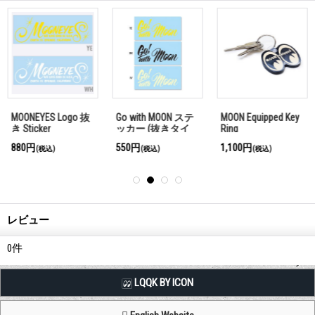
MOONEYES Logo 抜
Go with MOON ステ
MOON Equipped Key
き Sticker
ッカー (抜きタイ
Ring
プ)
880円
550円
1,100円
(税込)
(税込)
(税込)
レビュー
0
件
LQQK BY ICON