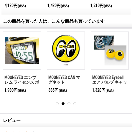
International
4,180円
1,430円
1,210円
(税込)
(税込)
(税込)
Magazine No.28 2026
この商品を買った人は、こんな商品も買っています
MOONEYES エンブ
MOONEYES CAN マ
MOONEYES Eyeball
レム ライセンス ボ
グネット
エア バルブ キャッ
ルト
プ
1,980円
385円
1,320円
(税込)
(税込)
(税込)
レビュー