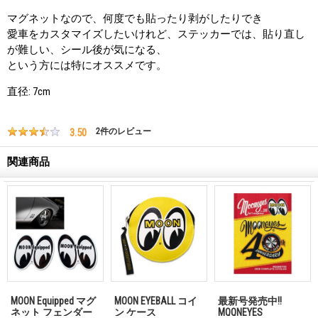
マグネットなので、何度でも貼ったり剥がしたりでき
愛車をカスタマイズしたいけれど、ステッカーでは、貼り直し
が難しい、シール後が気になる、
という方には特にオススメです。
直径: 7cm
3.50
2
件のレビュー
関連商品
MOON Equipped マグ
MOON EYEBALL コイ
最新号発売中!!
ネット フェンダー
ン ケース
MQQNEYES