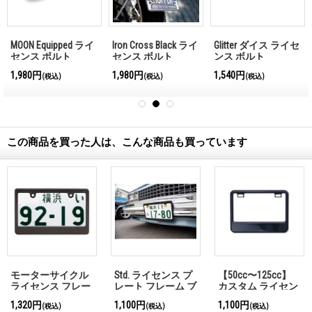
MOON Equipped ライ
Iron Cross Black ライ
Glitter ダイス ライセ
センス ボルト
センス ボルト
ンス ボルト
1,980円
1,980円
1,540円
(税込)
(税込)
(税込)
この商品を買った人は、こんな商品も買っています
モーターサイクル
Std. ライセンス プ
【50cc〜125cc】
ライセンス フレー
レート フレーム ブ
カスタム ライセン
ム カーボン ファイ
ラック プレーン
ス プレート フレー
1,320円
1,100円
1,100円
(税込)
(税込)
(税込)
バー ルック＜プレ
【MG058】
ム フォー スモール