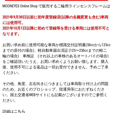
MOONEYES Online Shop で販売する二輪用ラインセンスフレームは
2021年9月30日以前に初年度登録済(以降の名義変更も含む)車両
には使用可。
2021年10月1日以降に初めて登録等を受ける車両には使用不可と
なります。
お買い求め前に使用可能な車両か標識交付証明書(50ccから125cc
までの原付の場合)、軽自動車届出済証 (125〜250ccまでの軽二
輪の場合) 車検証 (それ以上の車検のあるオートバイの場合)
をご確認頂いたうえ、お買い求めくようお願い致します。購入
後、使用不可による返品は一切お受付できません。予めご了承
ください。
その他、角度、左右向きにつきましては車両取り付け上の問題
のため、お近くのプロショップ、陸運局等におたずねくださ
い。国土交通省WEBサイトにも記載がございますのでご参照く
ださい。
詳細は
こちら