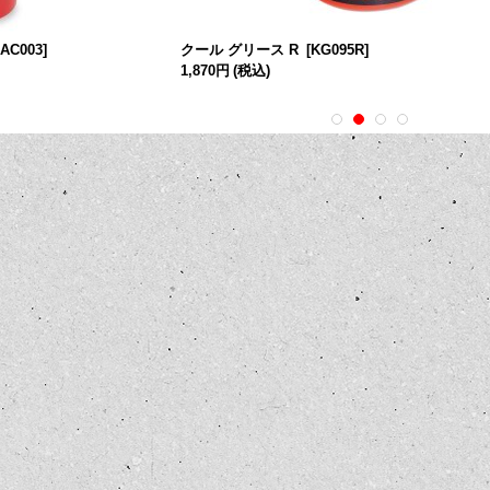
GAC003
]
クール グリース R
[
KG095R
]
1,870円
(税込)