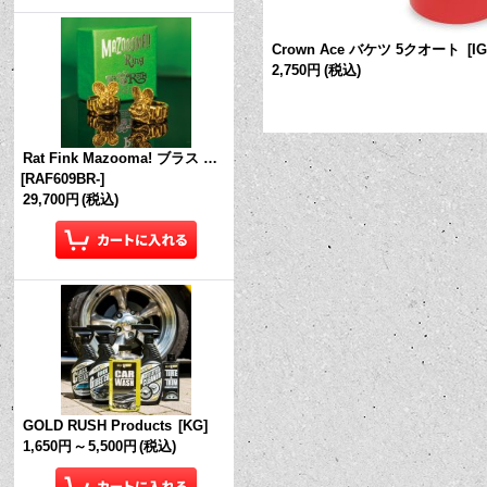
quired サイン (フェイス マスク 必須)
Crown Ace バケツ 5クオート
[
I
2,750円
(税込)
Rat Fink Mazooma! ブラス リング
[
RAF609BR-
]
29,700円
(税込)
GOLD RUSH Products
[
KG
]
1,650円
～
5,500円
(税込)