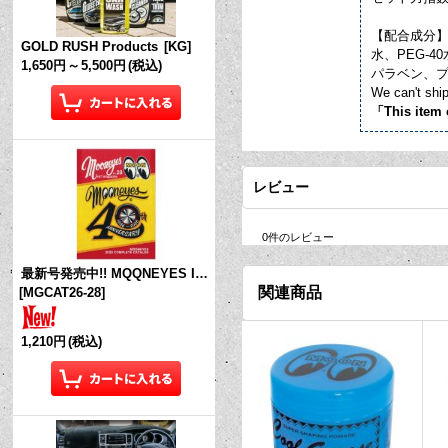
【配合成分
GOLD RUSH Products
[
KG
]
水、PEG-
1,650円
～
5,500円
(税込)
パラベン、プ
We can't ship
「This item 
レビュー
0
件のレビュー
最新号発売中!! MQQNEYES International Magazine No.28 2026
関連商品
[
MGCAT26-28
]
1,210円
(税込)