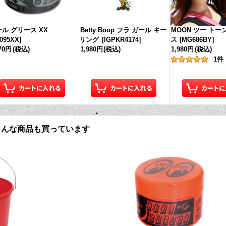
ル グリース XX
Betty Boop フラ ガール キー
MOON ツー トー
095XX
]
リング
[
IGPKR4174
]
ス
[
MG686BY
]
870円
(税込)
1,980円
(税込)
1,980円
(税込)
1
件
こんな商品も買っています