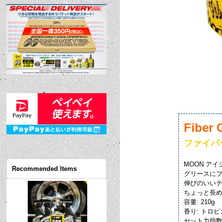
Fiber 
ファイバ
MOON アイ
Recommended Items
グリースに
伸びのいい
ちょっと長
容量: 210g
香り: トロ
セット力指数