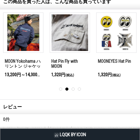
この商品を買った人は、こんな商品も買っています
MOON Yokohama ハ
Hat Pin Fly with
MOONEYES Hat Pin
リントン ジャケッ
MOON
ト
13,200円～14,300円
1,320円
1,320円
(税込)
(税込)
(税込)
レビュー
0
件
LQQK BY ICON