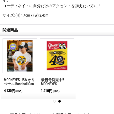
す。
コーディネイトに自分だけのアクセントを加えたい方に !!
サイズ: (H) 1.4cm x (W) 2.4cm
関連商品
MOONEYES USA オリ
最新号発売中!!
ジナル Baseball Cap
MQQNEYES
International
4,730円
1,210円
(税込)
(税込)
Magazine No.28 2026