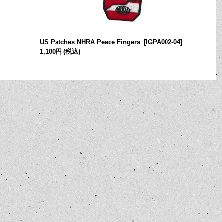
US Patches NHRA Peace Fingers
[
IGPA002-04
]
1,100円
(税込)