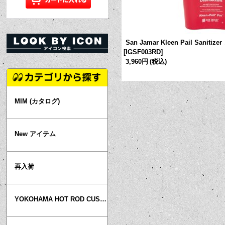
013-
]
San Jamar Kleen Pail Saniti
[
IGSF003RD
]
3,960円
(税込)
MIM (カタログ)
New アイテム
再入荷
YOKOHAMA HOT ROD CUSTOM SHOW