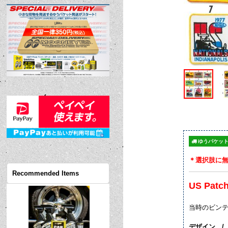
ゆうパケット
＊選択肢に
Recommended Items
US Patc
当時のビン
デザイン /