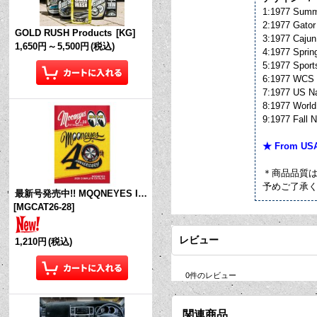
1:1977 Summ
2:1977 Gator
GOLD RUSH Products
[
KG
]
3:1977 Cajun
1,650円
～
5,500円
(税込)
4:1977 Sprin
5:1977 Sport
6:1977 WCS 
7:1977 US N
8:1977 World
9:1977 Fall 
★ From US
＊商品品質
予めご了承
最新号発売中!! MQQNEYES International Magazine No.28 2026
[
MGCAT26-28
]
レビュー
1,210円
(税込)
0
件のレビュー
関連商品