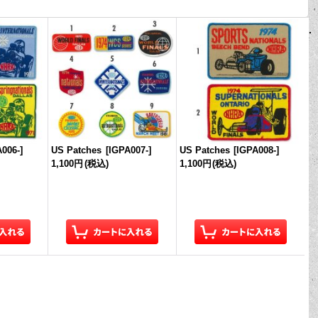
A006-
]
US Patches
[
IGPA007-
]
US Patches
[
IGPA008-
]
1,100円
(税込)
1,100円
(税込)