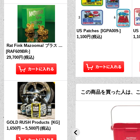
US Patches
[
IGPA009-
]
US 
1,100円
(税込)
1,
Rat Fink Mazooma! ブラス リング
[
RAF609BR-
]
29,700円
(税込)
この商品を買った人は、
GOLD RUSH Products
[
KG
]
1,650円
～
5,500円
(税込)