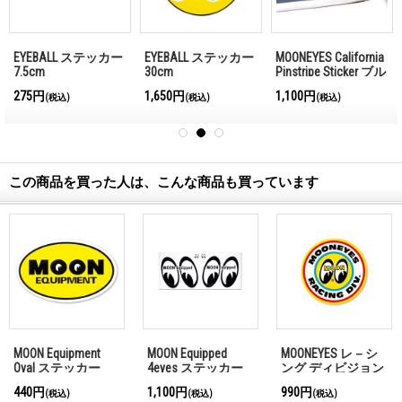
EYEBALL ステッカー
EYEBALL ステッカー
MOONEYES California
7.5cm
30cm
Pinstripe Sticker ブル
ー
275円
1,650円
1,100円
(税込)
(税込)
(税込)
この商品を買った人は、こんな商品も買っています
MOON Equipment
MOON Equipped
MOONEYES レ－シ
Oval ステッカー
4eyes ステッカー
ング ディビジョン
ステッカー
440円
1,100円
990円
(税込)
(税込)
(税込)