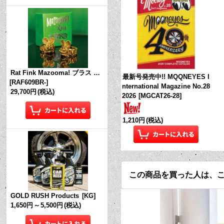
Rat Fink Mazooma! ブラス リング
最新号発売中!! MQQNEYES I
[
RAF609BR-
]
nternational Magazine No.28
29,700円
(税込)
2026
[
MGCAT26-28
]
1,210円
(税込)
この商品を買った人は、
GOLD RUSH Products
[
KG
]
1,650円
～
5,500円
(税込)