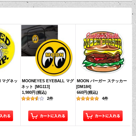
AN マグネッ
MOONEYES EYEBALL マグ
MOON バーガー ステッカー
ネット
[
MG113
]
[
DM184
]
1,980円
(税込)
660円
(税込)
2
件
4
件