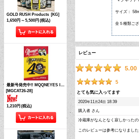
サイズ： 58
GOLD RUSH Products
[
KG
]
1,650円
～
5,500円
(税込)
全５種類ご
レビュー
5.00
5
最新号発売中!! MQQNEYES International Magazine No.28 2026
[
MGCAT26-28
]
とても気に入ってます
2020
11
24
18:39
年
月
日
1,210円
(税込)
購入者
さん
冷蔵庫がなんとなく寂しかったの
このレビューは参考になりまし