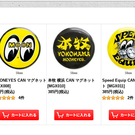
ONEYES CAN マグネット
本牧 横浜 CAN マグネット
Speed Equip C
X008
]
[
MGX010
]
ト
[
MGX011
]
5円
(税込)
385円
(税込)
385円
(税込)
4
件
2
件