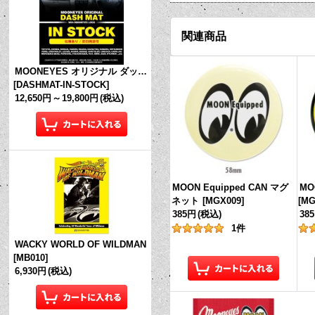
関連商品
MOONEYES オリジナル ダッシュマット (in Stock!)
[
DASHMAT-IN-STOCK
]
12,650円
～
19,800円
(税込)
MOON Equipped CAN マグ
MO
ネット
[
MGX009
]
[
MG
385円
(税込)
38
1
件
WACKY WORLD OF WILDMAN
[
MB010
]
6,930円
(税込)