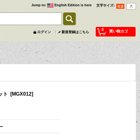
Jump to
:
English Edition is here
文字サイズ
:
0
買い物カゴ
ログイン
新規登録はこちら
ネット
[
MGX012
]
ー