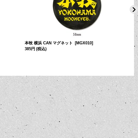
本牧 横浜 CAN マグネット
[
MGX010
]
385円
(税込)
4