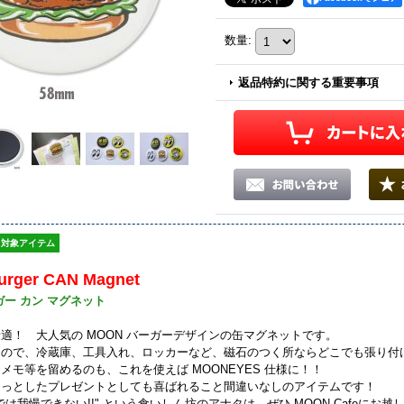
数量
:
返品特約に関する重要事項
対象アイテム
rger CAN Magnet
ガー カン マグネット
適！ 大人気の MOON バーガーデザインの缶マグネットです。
ので、冷蔵庫、工具入れ、ロッカーなど、磁石のつく所ならどこでも張り付け
メモ等を留めるのも、これを使えば MOONEYES 仕様に！！
ょっとしたプレゼントとしても喜ばれること間違いなしのアイテムです！
は我慢できない!!" という食いしん坊のアナタは、ぜひ MOON Cafeにお越し