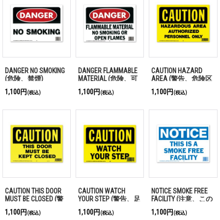
DANGER NO SMOKING
DANGER FLAMMABLE
CAUTION HAZARD
(危険、禁煙)
MATERIAL (危険、可
AREA (警告、危険区
燃性物質)
域。権限なき者の立
1,100円
1,100円
1,100円
(税込)
(税込)
(税込)
ち入り禁止)
CAUTION THIS DOOR
CAUTION WATCH
NOTICE SMOKE FREE
MUST BE CLOSED (警
YOUR STEP (警告、足
FACILITY (注意、この
告、このドアは閉じ
下に注意してくださ
施設は禁煙です)
1,100円
1,100円
1,100円
(税込)
(税込)
(税込)
なければなりませ
い)