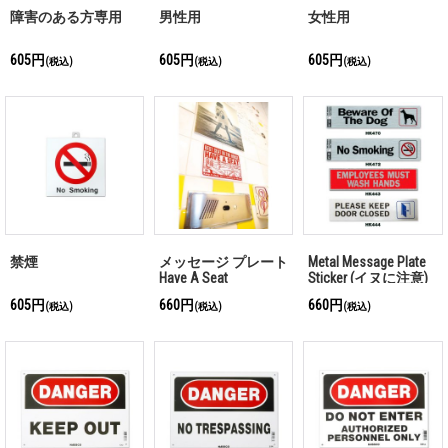
障害のある方専用
男性用
女性用
605円
605円
605円
(税込)
(税込)
(税込)
禁煙
メッセージ プレート
Metal Message Plate
Have A Seat
Sticker (イヌに注意)
(禁煙)(従業員は手を
605円
660円
660円
(税込)
(税込)
(税込)
洗わなければいけま
せん)(ドアを閉めて
おいて下さい)