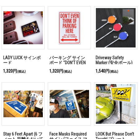
ん)
LADY LUCK サインボ
パーキング サイン
Driveway Safety
ード
ボード "DON’T EVEN
Marker (安全ポール)
THINK OF PARKING
1,320円
1,320円
1,540円
(税込)
(税込)
(税込)
HERE"
Stay 6 Feet Apart (6 フ
Face Masks Required
LOOK But Please Don't
ィート 距離をおいて
サイン (フェイス マ
Touch! プレート