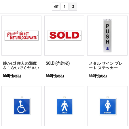
«
前
1
2
静かに! 住人の邪魔
SOLD (売約済)
メタル サイン プレ
をしないでください
ート ステッカー
PUSH / Vertical (押す/
550円
550円
550円
(税込)
(税込)
(税込)
縦)