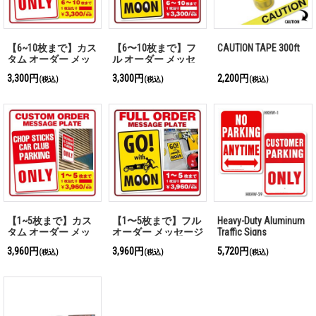
【6~10枚まで】カス
【6〜10枚まで】フ
CAUTION TAPE 300ft
タム オーダー メッ
ル オーダー メッセ
セージ プレート
ージ プレート
3,300円
3,300円
2,200円
(税込)
(税込)
(税込)
【1~5枚まで】カス
【1〜5枚まで】フル
Heavy-Duty Aluminum
タム オーダー メッ
オーダー メッセージ
Traffic Signs
セージ プレート
プレート
3,960円
3,960円
5,720円
(税込)
(税込)
(税込)