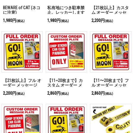
BEWARE of CAT (ネコ
私有地につき駐車禁
【21枚以上】カスタ
に注意)
止。レッカーします
ム オーダー メッセ
ージ プレート
1,980円
1,980円
2,200円
(税込)
(税込)
(税込)
【21枚以上】フル オ
【11~20枚まで】カ
【11〜20枚まで】フ
ーダー メッセージ
スタム オーダー メ
ル オーダー メッセ
プレート
ッセージ プレート
ージ プレート
2,200円
2,860円
2,860円
(税込)
(税込)
(税込)