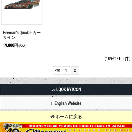
Fireman's Quickie カー
サイン
19,800円
(税込)
(109件/109件)
«
前
1
2
LQQK BY ICON
English Website
ホームに戻る
Copyright (C) MOON OF JAPAN, INC. All Rights Reserved.