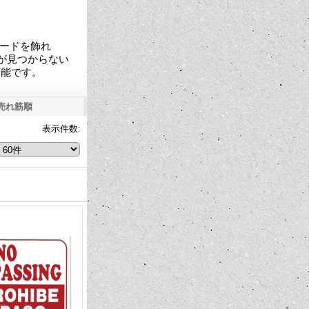
ンボードを飾れ
ドが見つからない
可能です。
売れ筋順
表示件数
: