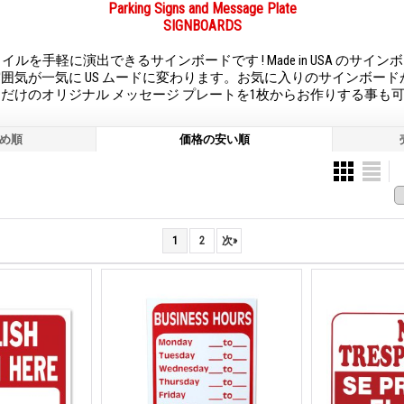
Parking Signs and Message Plate
SIGNBOARDS
スタイルを手軽に演出できるサインボードです ! Made in USA のサイ
囲気が一気に US ムードに変わります。お気に入りのサインボー
だけのオリジナル メッセージ プレートを1枚からお作りする事も
め順
価格の安い順
1
2
次
»