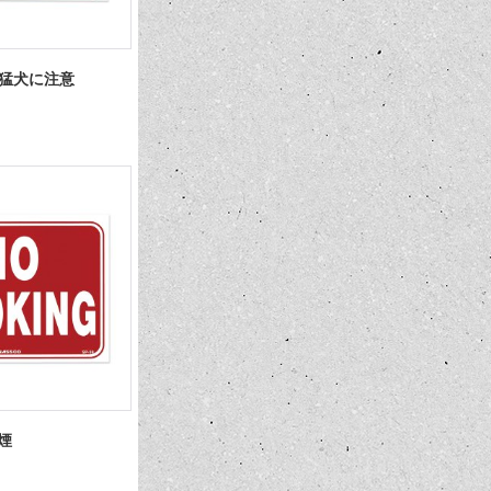
OG 猛犬に注意
禁煙