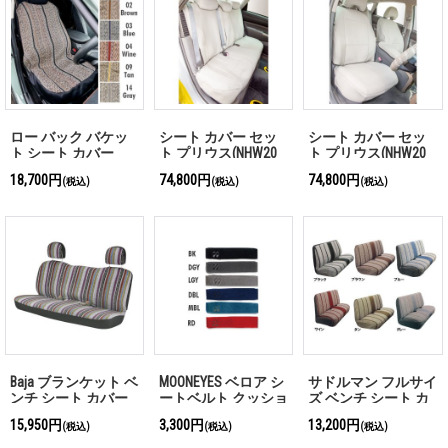
ロー バック バケッ
シート カバー セッ
シート カバー セッ
ト シート カバー
ト プリウス(NHW20
ト プリウス(NHW20
系)専用 リア ベンチ
系)専用 フロント バ
18,700円
74,800円
74,800円
(税込)
(税込)
(税込)
ケット
Baja ブランケット ベ
MOONEYES ベロア シ
サドルマン フルサイ
ンチ シート カバー
ートベルト クッショ
ズ ベンチ シート カ
ン
バー
15,950円
3,300円
13,200円
(税込)
(税込)
(税込)