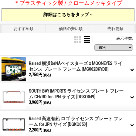
＊プラスティック製 / クロームメッキタイプ
詳細はこちらをタップ
おすすめ順
価格の安い順
売れ筋順
表示件数
:
Raised 横浜DeNAベイスターズ x MOONEYES ライ
センス プレート フレーム
[MG062BKYDB]
2,750円
(税込)
SOUTH BAY IMPORTS ライセンス プレート フレー
ム CH/RD for JPN サイズ
[DGKO049]
3,960円
(税込)
Raised 高速有鉛 ロゴ ライセンス プレート フレ
ーム for JPN サイズ
[DGKO050]
2,200円
(税込)