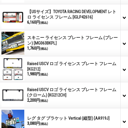
【USサイズ】TOYOTA RACING DEVELOPMENT レト
ロ ライセンス フレーム
[IGLP42616]
6,160円
(税込)
スキニー ライセンス プレート フレーム (プレー
ン)
[MG063BKPL]
1,760円
(税込)
Raised USCV ロゴ ライセンス プレート フレーム
[KG212]
1,980円
(税込)
Raised USCV ロゴ ライセンス プレート フレーム
(クローム)
[KG212CH]
2,200円
(税込)
レグ タグ ブラケット Vertical (縦型)
[AA919J]
3,080円
(税込)