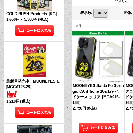
ださい。
表示数
:
画像
:
GOLD RUSH Products
[
KG
]
1,650円
～
5,500円
(税込)
37
件
最新号発売中!! MQQNEYES International Magazine No.28 2026
MOONEYES Santa Fe Sprin
MO
[
MGCAT26-28
]
gs, CA iPhone 16e/17e ハー
クロス
ドケース クリア
[
MGA015-
ドケ
1,210円
(税込)
16E
]
16E
2,750円
(税込)
2,7