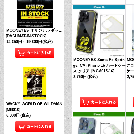
MOONEYES オリジナル ダッシュマット (in Stock!)
[
DASHMAT-IN-STOCK
]
12,650円
～
19,800円
(税込)
MOONEYES Santa Fe Sprin
MO
gs, CA iPhone 16 ハードケー
クロス
ス クリア
[
MGA015-16
]
ケー
2,750円
(税込)
2,7
WACKY WORLD OF WILDMAN
[
MB010
]
6,930円
(税込)