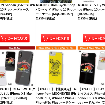
ON Shonan クルーズ iPh
MOON Custom Cycle Shop
MOONEYES Fly Wit
e 15 Pro ハードケース
パンヘッド iPhone 15 Pro ハ
ipe iPhone 15 
993-15P
]
ードケース
[
MQG208-15P
]
[
MG992-15
]
50円
(税込)
2,750円
(税込)
2,750円
(税込)
0%OFF】CLAY SMITH ク
【30%OFF】【通販限定】De
【30%OFF】CLAY 
ミス iPhone XS Max
livery from MOONEYES iPh
レイスミス iPhone8 
ードカバー
[
CSG028
]
one8 Plus, iPhone7 Plus & i
hone7 Plus & iPho
02円
(税込)
Phone6/6s Plus ハードケー
us ハードカバー
[
C