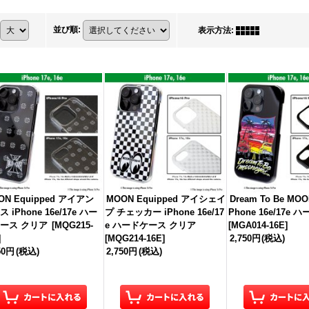
並び順
:
表示方法
:
ON Equipped アイアン
MOON Equipped アイシェイ
Dream To Be MOO
 iPhone 16e/17e ハー
プ チェッカー iPhone 16e/17
Phone 16e/17e
ース クリア
[
MQG215-
e ハードケース クリア
[
MGA014-16E
]
]
[
MQG214-16E
]
2,750円
(税込)
50円
(税込)
2,750円
(税込)