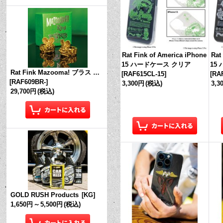
Rat Fink of America iPhone
Rat
15 ハードケース クリア
15
Rat Fink Mazooma! ブラス リング
[
RAF615CL-15
]
[
RA
[
RAF609BR-
]
3,300円
(税込)
3,3
29,700円
(税込)
GOLD RUSH Products
[
KG
]
1,650円
～
5,500円
(税込)