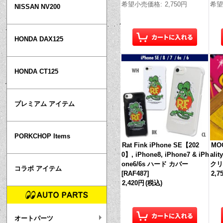
希望小売価格
:
2,750円
希
NISSAN NV200
HONDA DAX125
HONDA CT125
プレミアム アイテム
PORKCHOP Items
Rat Fink iPhone SE【202
MOO
0】, iPhone8, iPhone7 & iPh
ali
one6/6s ハード カバー
ク
コラボ アイテム
[
RAF487
]
2,7
2,420円
(税込)
オートパーツ