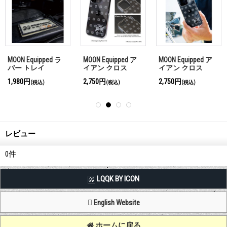
MOON Equipped ラ
MOON Equipped ア
MOON Equipped ア
バー トレイ
イアン クロス
イアン クロス
iPhone 16e/17e ハ
iPhone 16 Pro ハー
1,980円
2,750円
2,750円
(税込)
(税込)
(税込)
ードケース クリア
ドケース クリア
レビュー
0
件
LQQK BY ICON
English Website
ホームに戻る