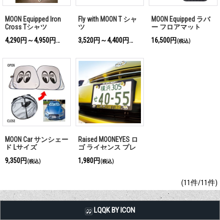
MOON Equipped Iron
Fly with MOON T シャ
MOON Equipped ラバ
Cross Tシャツ
ツ
ー フロアマット
4,290円～4,950円
3,520円～4,400円
16,500円
(税込)
(税込)
(税込)
MOON Car サンシェー
Raised MOONEYES ロ
ド Lサイズ
ゴ ライセンス プレ
ート フレーム for
9,350円
1,980円
(税込)
(税込)
JPN サイズ
(11件/11件)
LQQK BY ICON