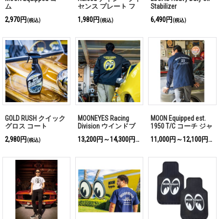
ム
センス プレート フ
Stabilizer
レーム
2,970円
1,980円
6,490円
(税込)
(税込)
(税込)
GOLD RUSH クイック
MOONEYES Racing
MOON Equipped est.
グロス コート
Division ウインドブ
1950 T/C コーチ ジャ
レーカー
ケット
2,980円
13,200円～14,300円
11,000円～12,100円
(税込)
(税込)
(税込