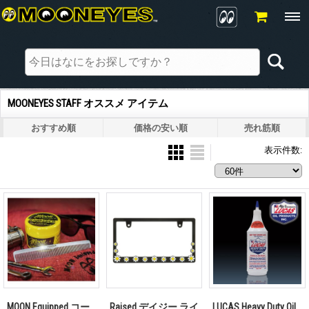
MOONEYES STAFF オススメ アイテム
おすすめ順
価格の安い順
売れ筋順
表示件数
:
MOON Equipped コー
Raised デイジー ライ
LUCAS Heavy Duty Oil