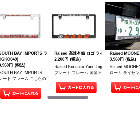
ズ x MOONEYES ライセンス プレート フレーム
SOUTH BAY IMPORTS ライセンス プレート フレーム CH/RD for JPN サイ
Raised 高速有鉛 ロゴ ライセンス プレート フレ
Raised MO
DGKO049
]
2,200円
(税込)
3,960円
(税込)
3,960円
(税込)
Raised Kousoku Yuen Logo License P
Raised MOONE
YSTARS x MOONEYES License Plate Frame レイズド
SOUTH BAY IMPORTS License Plate Frame サウス ベイ インポート ラ
プレート フレーム 国産旧車やネオクラシック 
ローム ライセン
ーンアイズ ライセンス プレート …
レート フレーム こちらのアイテムは、一枚の価格です。 前後で装着する場