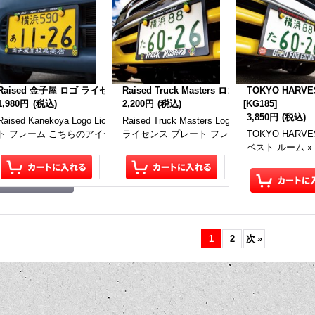
ty THEFT PREVENTION ライセンス プレート フレーム
Raised 金子屋 ロゴ ライセンス プレート フレーム
Raised Truck Masters ロゴ ライセンス プ
[
DGBP021
TOKYO HARV
]
1,980円
(税込)
2,200円
(税込)
[
KG185
]
3,850円
(税込)
Raised Kanekoya Logo License Plate Frame レイズド 金子屋 ロゴ ライセ
Raised Truck Masters Logo License P
THEFT PREVENTION License Plate Frame レイズド ワー
ト フレーム こちらのアイテムは、一枚の価格です。 前後で装着する…
ライセンス プレート フレーム こちらのアイ
TOKYO HARVES
 プリベンション ライセンス プレ…
ベスト ルーム 
1
2
次
»