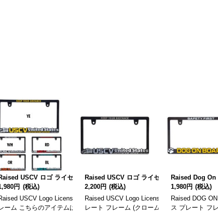
ク ライセンス プレート フレーム for JPN サイズ
Raised USCV ロゴ ライセンス プレート フレーム
Raised USCV ロゴ ライセンス プレート フ
[
KG212
]
Raised Dog
1,980円
(税込)
2,200円
(税込)
1,980円
(税込)
Raised USCV Logo License Plate Frame レイズドUSCV ロゴ ライセンス 
Raised USCV Logo License Plate Fram
Raised DOG 
lassic Logo License Plate Frame レイズド 高速有鉛 ネオク
レーム こちらのアイテムは、一枚の価格です。 前後で装着する場合は、二枚
レート フレーム (クローム) こちらのアイテ
ス プレート フ
ト フレーム こちらのア…