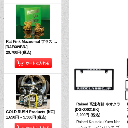
Rat Fink Mazooma! ブラス リング
[
RAF609BR-
]
29,700円
(税込)
Raised 高速有鉛 ネオクラシッ
[
DGKO021BK
]
GOLD RUSH Products
[
KG
]
2,200円
(税込)
1,650円
～
5,500円
(税込)
Raised Kousoku Yuen Neoc
ラシック ラインセンス プレー