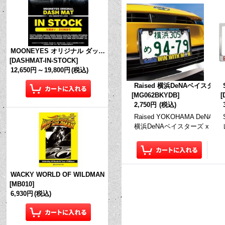
MOONEYES オリジナル ダッシュマット (in Stock!)
[
DASHMAT-IN-STOCK
]
12,650円
～
19,800円
(税込)
Raised 横浜DeNAベイスター
[
MG062BKYDB
]
[
2,750円
(税込)
Raised YOKOHAMA DeNA BA
横浜DeNAベイスターズ x ム
WACKY WORLD OF WILDMAN
[
MB010
]
6,930円
(税込)