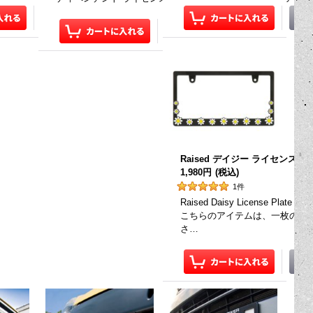
Raised デイジー ライセンス 
1,980円
(税込)
1
件
Raised Daisy License P
こちらのアイテムは、一枚の価
さ…