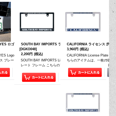
ズ
ーム for JPN サイズ
ONEYES ロゴ クローム ライセンス プレート フレーム
SOUTH BAY IMPORTS ライセンス プレート フレーム(ブラック)
[
DGKO050
]
CALIFORNIA ライセンス プレート
[
MG062CHMO
]
[
DGKO048
]
3,960円
(税込)
2,200円
(税込)
late Frame レイズド 高速有鉛 ロゴ ラインセンス
YES Logo Chrome License Plate Frame レイズド ムーンアイズ ロゴ ク
CALIFORNIA License Pl
インセンス プ
・ 北米仕様など…
ス プレート フレーム こちらのアイテムは、一枚の価…
SOUTH BAY IMPORTS License Plate Frame サウス ベ
ちらのアイテムは、一枚の価格
…
レート フレーム こちらのアイテムは、一枚の価格です。 前