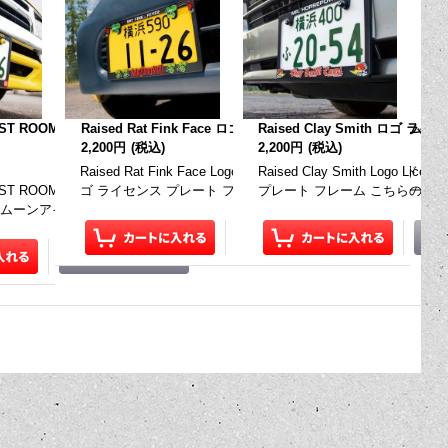
レート フレーム
EST ROOM x MOONEYES ロゴ ライセンス プレート フレーム
[
Raised Rat Fink Face ロゴ ライセンス プレート フレーム
DGBP020
]
Raised Clay Smith ロゴ 
[
M
2,200円
(税込)
2,200円
(税込)
ンス プレー
late Frame レイズド トラック マスターズ ロゴ
Raised Rat Fink Face Logo License Plate Frame レ
Raised Clay Smith Logo 
テムは、一枚の価格…
T ROOM X MOONEYES Logo License Plate Frame トウキョウ ハー
ゴ ライセンス プレート フレーム こちらのアイテムは、一枚
プレート フレーム こちらのア
x ムーンアイズ ロゴ ライセンス プレート フレーム …