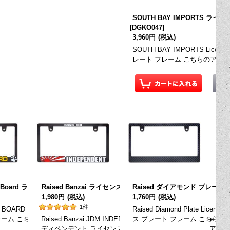
SOUTH BAY IMPORTS ライセ
[
DGKO047
]
3,960円
(税込)
SOUTH BAY IMPORTS Lice
レート フレーム こちらのアイ
レーム(クローム)
 On Board ライセンス プレート フレーム
Raised Banzai ライセンス プレート フレーム
[
KG212CH
]
[
KG203
Raised ダイアモンド プレー
]
[
KG204
]
1,980円
(税込)
1,760円
(税込)
1
件
プレート フ
e (Chrome) レイズド USCV ロゴ ライセンス プ
ON BOARD License Plate Frame レイズド ドッグ オン ボード ライセン
Raised Diamond Plate Li
お買…
ムは、一枚の価…
レーム こちらのアイテムは、一枚の価格です。 前後で装着する場…
Raised Banzai JDM INDEPENDENT License Plate Fra
ス プレート フレーム こちら
ディペンデント ライセンス プレート フレーム こちらのアイ…