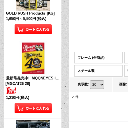
GOLD RUSH Products
[
KG
]
1,650円
～
5,500円
(税込)
フレーム (全商品)
スチール製
最新号発売中!! MQQNEYES International Magazine No.28 2026
[
MGCAT26-28
]
表示数
:
画像
:
29
件
1,210円
(税込)